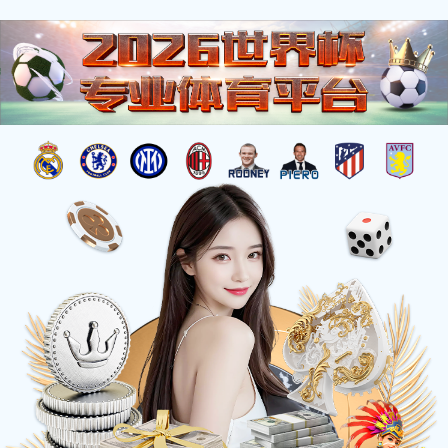
注册入口
全天更新 ·
MILANCOM米
兰·(中国)官方网站
赛事实
时同步
无论您身在何处，
MILANCOM米兰·(中国)官方网站
APP
为您带来高速、高清、稳定的观赛体验。
下载客户端
网页端访问