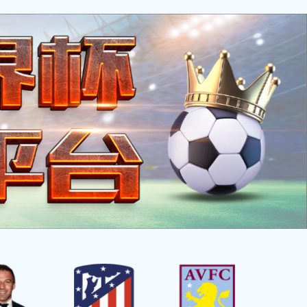
App
公司
体育
注册入口
简介
看点
LANCOM米兰·(中国)官方
同步
OM米兰·(中国)官方网站APP
为您带来高
。
端访问