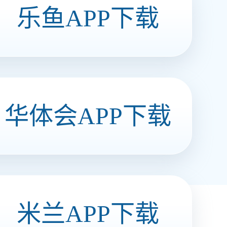
下一篇：
里卡多复出首战仅获第17名，红牛顾
4