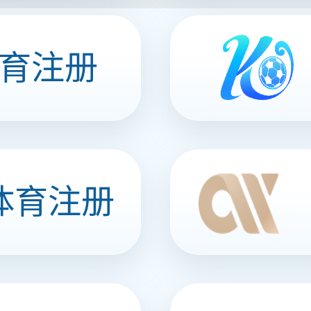
利用灵活变线打乱辛纳的站位和节奏。他常常先诱使辛纳用暴力
动中失误。此外，阿尔卡拉斯在网前的手感细腻，他的放小球和
法极大地考验了辛纳的防守韧性。
的胜负手：力量与灵巧的博弈
，胜负往往取决于谁能在关键分上执行自己的战术。辛纳的暴力
弹跳均匀，这有利于他持续施压。而阿尔卡拉斯的灵活变线在室
会放大对手的跑动难度。从过往对决看，辛纳往往在开局阶段占
转。例如，当辛纳的正手过于强势时，阿尔卡拉斯会刻意增加上
这种战术博弈不仅考验技术，更考验心理素质。
尔卡拉斯的硬地交锋将继续成为网坛焦点。辛纳需要进一步提升
被阿尔卡拉斯的灵活变线所牵制。而阿尔卡拉斯则需优化发球环
人的战术拆解表明，现代网球已不再是单纯的力量对抗，而是向
积累，他们每一次的硬地对决都将为球迷带来新的战术惊喜。