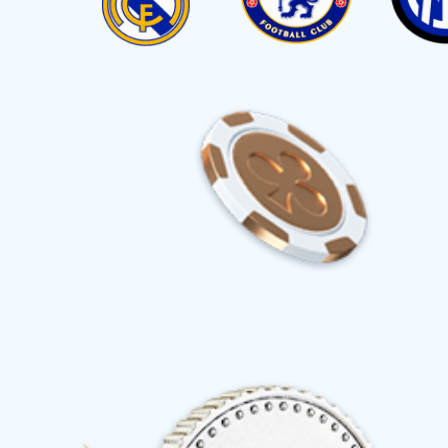
辛纳暴力正手
在当今男子网坛的硬
军人物，凭借截然不
法，而阿尔卡拉斯则