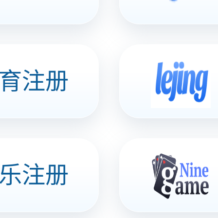
克雷桑伤缺后进攻乏
成都蓉城周定洋转会传闻 vs
山东泰
-18
推荐
2026-07-24
推荐
联系我们
support@spiritofshaolin.com
M
·
以